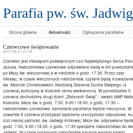
Parafia pw. św. Jadwi
Strona główna
Aktualności
Ogłoszenia parafialne
Czerwcowe świętowanie
2017-05-21 21:18
Czerwiec jest miesiącem poświęconym czci Najświętszego Serca Pan
Jezusa. Nabożeństwa czerwcowe odprawiane będą w dni powszedni
po Mszy św. wieczorowej a w niedziele o godz. 17.30. Przez cały
miesiąc, w czasie wieczornych nabożeństw, czytane będą rozważania
św. Albercie Chmielowskim. Niedzielą Zesłania Ducha Świętego (4
czerwca) kończymy w Kościele okres wielkanocny. W poniedziałek 5
czerwca obchodzimy drugi dzień „Zielonych Świąt” - święto NMP Matk
Kościoła, Msze św. o godz. 7.00, 9.00 i 18.00; o godz. 17.30 –
nabożeństwo czerwcowe; kancelaria parafialna będzie nieczynna. W
czwartek 8 czerwca przeżywać będziemy uroczystości odpustowe, ku
czci naszej patronki, św. Jadwigi Królowej. Msze św. odprawiane będ
godz. 7.00, 9.00 i 18.00, o godz. 17.30 specjalne nabożeństwo do św
Jadwigi. W czasie porannych nabożeństw kazania wygłosi ksiądz